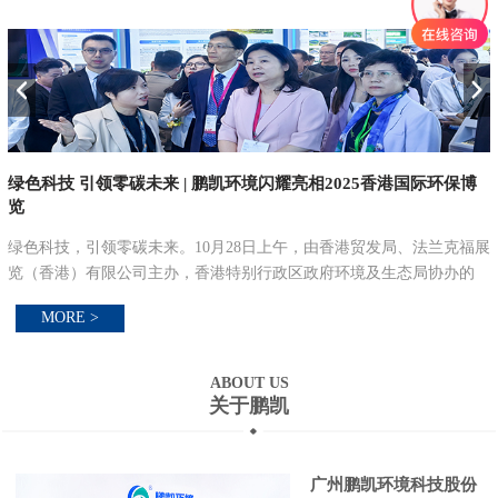
绿色科技 引领零碳未来 | 鹏凯环境闪耀亮相2025香港国际环保博
览
技
绿色科技，引领零碳未来。10月28日上午，由香港贸发局、法兰克福展
览（香港）有限公司主办，香港特别行政区政府环境及生态局协办的
2025香港国际环保博览ECO Expo Asia（简称“香港环保展”）在香港亚
MORE >
洲国际博览馆盛...
ABOUT US
关于鹏凯
广州鹏凯环境科技股份