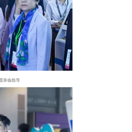
霞
亲临指导