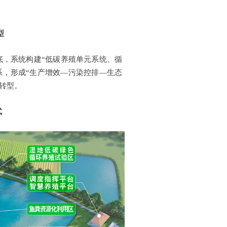
型
底，系统构建“低碳养殖单元系统、循
系，形成“生产增效—污染控排—生态
转型。
式