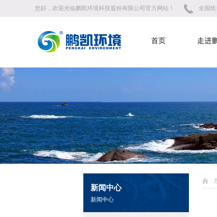
您好，欢迎光临鹏凯环境科技股份有限公司官方网站！
全国统一
首页
走进
新闻中心
新闻中心