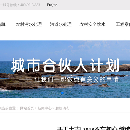
服务热线：400-9913-833
English
鹏凯
农村污水处理
河道水处理
农村安全饮水
工程案
您当前位置：
网站首页
>
新闻中心
>
鹏凯动态
开工大吉| 2018不忘初心 继