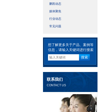
鹏凯动态
媒体聚焦
行业动态
常见问题
想了解更多关于产品、案例等
信息，请输入关键词进行搜索
联系我们
CONTACT US