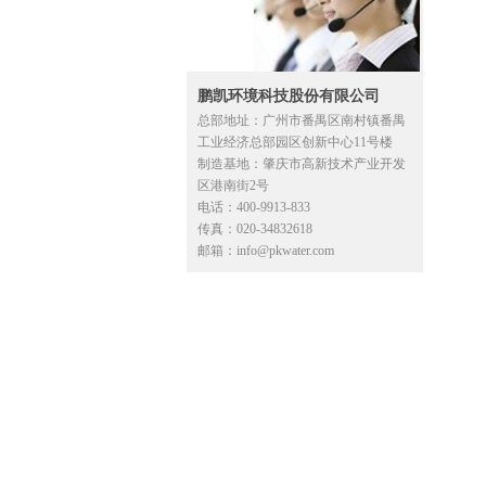
鹏凯环境科技股份有限公司
总部地址：广州市番禺区南村镇番禺
工业经济总部园区创新中心11号楼
制造基地：肇庆市高新技术产业开发
区港南街2号
电话：400-9913-833
传真：020-34832618
邮箱：info@pkwater.com