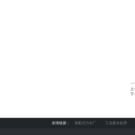
上
下
友情链接：
装配式污水厂
工业废水处理